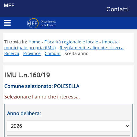
Menu di s
MEF
Contatti
Apri menu principale
Dipartimento delle Finanze
Ti trovia in:
Home
-
Fiscalità regionale e locale
-
Imposta
municipale propria (IMU)
-
Regolamenti e aliquote: ricerca
-
Ricerca
-
Province
-
Comuni
- Scelta anno
IMU L.n.160/19
Comune selezionato: POLESELLA
Selezionare l'anno che interessa.
Anno delibera: