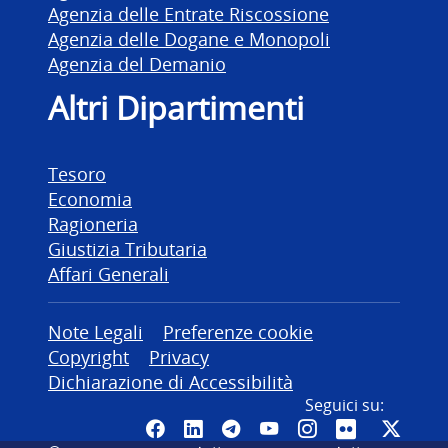
Agenzia delle Entrate Riscossione
Agenzia delle Dogane e Monopoli
Agenzia del Demanio
Altri Dipartimenti
Tesoro
Economia
Ragioneria
Giustizia Tributaria
Affari Generali
Altre informazioni
Note Legali
Preferenze cookie
Copyright
Privacy
Dichiarazione di Accessibilità
Seguici su:
Pagina Facebook del MEF - Colleg
Canale LinkedIn del MEF
Canale Telegram del ME
Canale YouTube del
Canale Instagr
Canale Fli
Canal