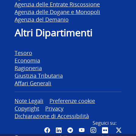
Agenzia delle Entrate Riscossione
Agenzia delle Dogane e Monopoli
Agenzia del Demanio
Altri Dipartimenti
Tesoro
Economia
Ragioneria
Giustizia Tributaria
Affari Generali
Altre informazioni
Note Legali
Preferenze cookie
Copyright
Privacy
Dichiarazione di Accessibilità
Seguici su:
Pagina Facebook del MEF - Colleg
Canale LinkedIn del MEF
Canale Telegram del ME
Canale YouTube del
Canale Instagr
Canale Fli
Canal