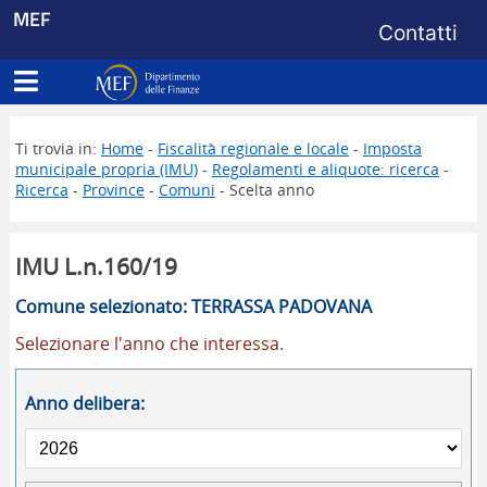
Menu di s
MEF
Contatti
Apri menu principale
Dipartimento delle Finanze
Ti trovia in:
Home
-
Fiscalità regionale e locale
-
Imposta
municipale propria (IMU)
-
Regolamenti e aliquote: ricerca
-
Ricerca
-
Province
-
Comuni
- Scelta anno
IMU L.n.160/19
Comune selezionato: TERRASSA PADOVANA
Selezionare l'anno che interessa.
Anno delibera: