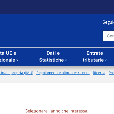
Seguic
Cerca nel sito
ità UE e
Dati e
Entrate
zionale
Statistiche
tributarie
ipale propria (IMU)
-
Regolamenti e aliquote: ricerca
-
Ricerca
-
Pr
Selezionare l'anno che interessa.