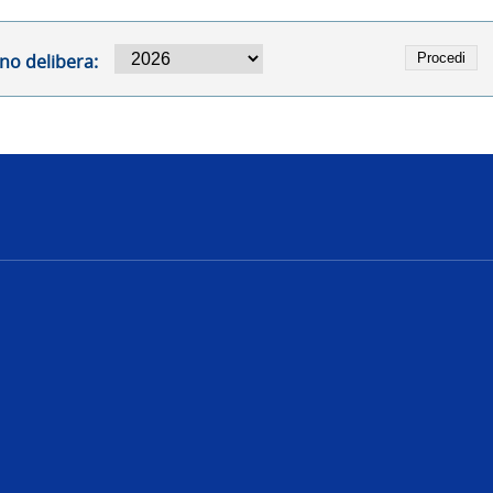
no delibera:
e