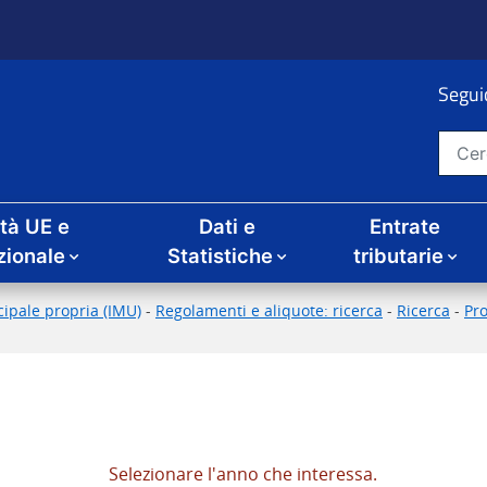
Seguic
Cerca nel sito
ità UE e
Dati e
Entrate
zionale
Statistiche
tributarie
ipale propria (IMU)
-
Regolamenti e aliquote: ricerca
-
Ricerca
-
Pr
Selezionare l'anno che interessa.