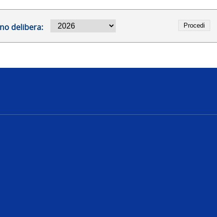
no delibera:
e