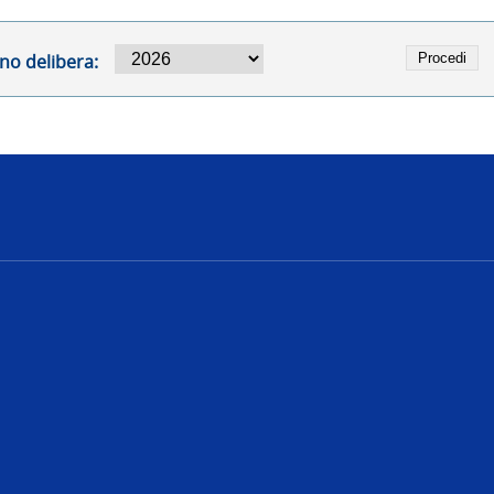
no delibera:
e