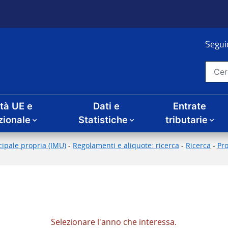
Seguic
Cerca nel sito
ità UE e
Dati e
Entrate
zionale
Statistiche
tributarie
ipale propria (IMU)
-
Regolamenti e aliquote: ricerca
-
Ricerca
-
Pr
Selezionare l'anno che interessa.