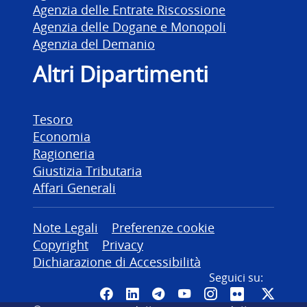
Agenzia delle Entrate Riscossione
Agenzia delle Dogane e Monopoli
Agenzia del Demanio
Altri Dipartimenti
Tesoro
Economia
Ragioneria
Giustizia Tributaria
Affari Generali
Altre informazioni
Note Legali
Preferenze cookie
Copyright
Privacy
Dichiarazione di Accessibilità
Seguici su:
Pagina Facebook del MEF - Colleg
Canale LinkedIn del MEF
Canale Telegram del ME
Canale YouTube del
Canale Instagr
Canale Fli
Canal