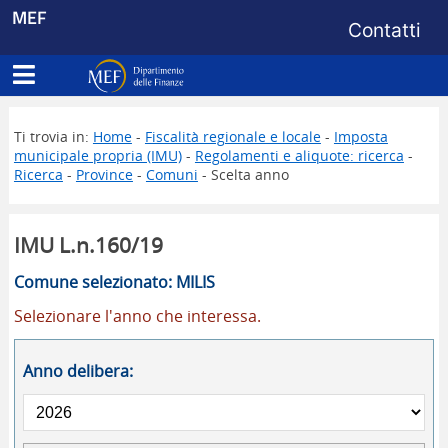
Menu di s
MEF
Contatti
Apri menu principale
Dipartimento delle Finanze
Ti trovia in:
Home
-
Fiscalità regionale e locale
-
Imposta
municipale propria (IMU)
-
Regolamenti e aliquote: ricerca
-
Ricerca
-
Province
-
Comuni
- Scelta anno
IMU L.n.160/19
Comune selezionato: MILIS
Selezionare l'anno che interessa.
Anno delibera: