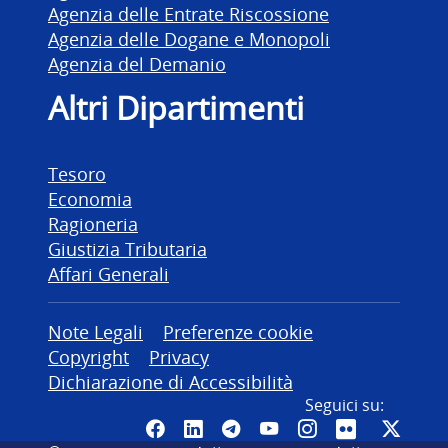
Agenzia delle Entrate Riscossione
Agenzia delle Dogane e Monopoli
Agenzia del Demanio
Altri Dipartimenti
Tesoro
Economia
Ragioneria
Giustizia Tributaria
Affari Generali
Altre informazioni
Note Legali
Preferenze cookie
Copyright
Privacy
Dichiarazione di Accessibilità
Seguici su:
Pagina Facebook del MEF - Colleg
Canale LinkedIn del MEF
Canale Telegram del ME
Canale YouTube del
Canale Instagr
Canale Fli
Canal