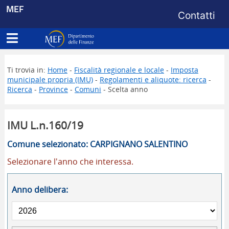
Menu di s
MEF
Contatti
Apri menu principale
Dipartimento delle Finanze
Ti trovia in:
Home
-
Fiscalità regionale e locale
-
Imposta
municipale propria (IMU)
-
Regolamenti e aliquote: ricerca
-
Ricerca
-
Province
-
Comuni
- Scelta anno
IMU L.n.160/19
Comune selezionato: CARPIGNANO SALENTINO
Selezionare l'anno che interessa.
Anno delibera: