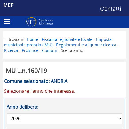
Menu di s
MEF
Contatti
Apri menu principale
Dipartimento delle Finanze
Ti trovia in:
Home
-
Fiscalità regionale e locale
-
Imposta
municipale propria (IMU)
-
Regolamenti e aliquote: ricerca
-
Ricerca
-
Province
-
Comuni
- Scelta anno
IMU L.n.160/19
Comune selezionato: ANDRIA
Selezionare l'anno che interessa.
Anno delibera: