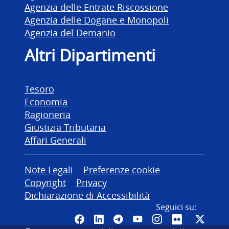
Agenzia delle Entrate Riscossione
Agenzia delle Dogane e Monopoli
Agenzia del Demanio
Altri Dipartimenti
Tesoro
Economia
Ragioneria
Giustizia Tributaria
Affari Generali
Altre informazioni
Note Legali
Preferenze cookie
Copyright
Privacy
Dichiarazione di Accessibilità
Seguici su:
Pagina Facebook del MEF - Colleg
Canale LinkedIn del MEF
Canale Telegram del ME
Canale YouTube del
Canale Instagr
Canale Fli
Canal