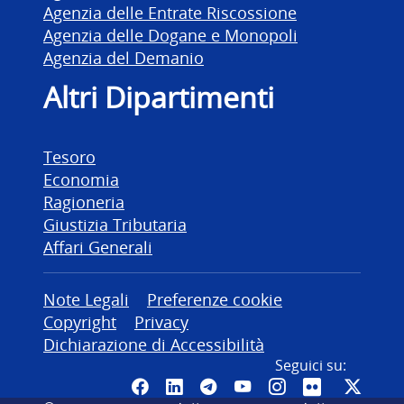
Agenzia delle Entrate Riscossione
Agenzia delle Dogane e Monopoli
Agenzia del Demanio
Altri Dipartimenti
Tesoro
Economia
Ragioneria
Giustizia Tributaria
Affari Generali
Altre informazioni
Note Legali
Preferenze cookie
Copyright
Privacy
Dichiarazione di Accessibilità
Seguici su:
Pagina Facebook del MEF - Colleg
Canale LinkedIn del MEF
Canale Telegram del ME
Canale YouTube del
Canale Instagr
Canale Fli
Canal