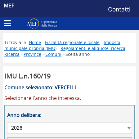
Menu di s
MEF
Contatti
Apri menu principale
Dipartimento delle Finanze
Ti trovia in:
Home
-
Fiscalità regionale e locale
-
Imposta
municipale propria (IMU)
-
Regolamenti e aliquote: ricerca
-
Ricerca
-
Province
-
Comuni
- Scelta anno
IMU L.n.160/19
Comune selezionato: VERCELLI
Selezionare l'anno che interessa.
Anno delibera: