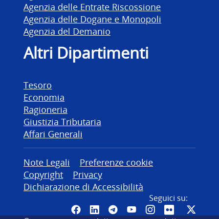
Agenzia delle Entrate Riscossione
Agenzia delle Dogane e Monopoli
Agenzia del Demanio
Altri Dipartimenti
Tesoro
Economia
Ragioneria
Giustizia Tributaria
Affari Generali
Altre informazioni
Note Legali
Preferenze cookie
Copyright
Privacy
Dichiarazione di Accessibilità
Seguici su:
Pagina Facebook del MEF - Colleg
Canale LinkedIn del MEF
Canale Telegram del ME
Canale YouTube del
Canale Instagr
Canale Fli
Canal