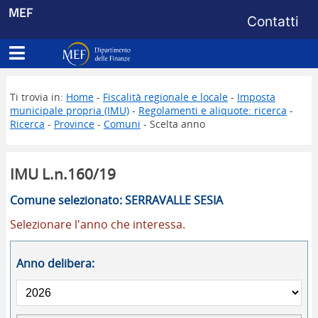
Menu di s
MEF
Contatti
Apri menu principale
Dipartimento delle Finanze
Ti trovia in:
Home
-
Fiscalità regionale e locale
-
Imposta
municipale propria (IMU)
-
Regolamenti e aliquote: ricerca
-
Ricerca
-
Province
-
Comuni
- Scelta anno
IMU L.n.160/19
Comune selezionato: SERRAVALLE SESIA
Selezionare l'anno che interessa.
Anno delibera: