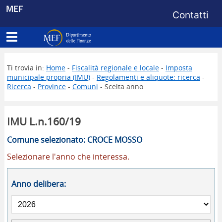
Menu di s
MEF
Contatti
Apri menu principale
Dipartimento delle Finanze
Ti trovia in:
Home
-
Fiscalità regionale e locale
-
Imposta
municipale propria (IMU)
-
Regolamenti e aliquote: ricerca
-
Ricerca
-
Province
-
Comuni
- Scelta anno
IMU L.n.160/19
Comune selezionato: CROCE MOSSO
Selezionare l'anno che interessa.
Anno delibera: