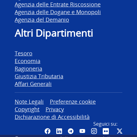
Agenzia delle Entrate Riscossione
Agenzia delle Dogane e Monopoli
Agenzia del Demanio
Altri Dipartimenti
Tesoro
Economia
Ragioneria
Giustizia Tributaria
Affari Generali
Altre informazioni
Note Legali
Preferenze cookie
Copyright
Privacy
Dichiarazione di Accessibilità
Seguici su:
Pagina Facebook del MEF - Colleg
Canale LinkedIn del MEF
Canale Telegram del ME
Canale YouTube del
Canale Instagr
Canale Fli
Canal