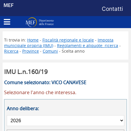
Menu di s
MEF
Contatti
Apri menu principale
Dipartimento delle Finanze
Ti trovia in:
Home
-
Fiscalità regionale e locale
-
Imposta
municipale propria (IMU)
-
Regolamenti e aliquote: ricerca
-
Ricerca
-
Province
-
Comuni
- Scelta anno
IMU L.n.160/19
Comune selezionato: VICO CANAVESE
Selezionare l'anno che interessa.
Anno delibera: