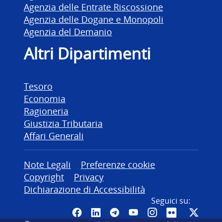
Agenzia delle Entrate Riscossione
Agenzia delle Dogane e Monopoli
Agenzia del Demanio
Altri Dipartimenti
Tesoro
Economia
Ragioneria
Giustizia Tributaria
Affari Generali
Altre informazioni
Note Legali
Preferenze cookie
Copyright
Privacy
Dichiarazione di Accessibilità
Seguici su:
Pagina Facebook del MEF - Colleg
Canale LinkedIn del MEF
Canale Telegram del ME
Canale YouTube del
Canale Instagr
Canale Fli
Canal