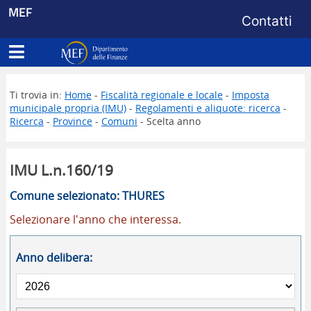
Menu di s
MEF
Contatti
Apri menu principale
Dipartimento delle Finanze
Ti trovia in:
Home
-
Fiscalità regionale e locale
-
Imposta
municipale propria (IMU)
-
Regolamenti e aliquote: ricerca
-
Ricerca
-
Province
-
Comuni
- Scelta anno
IMU L.n.160/19
Comune selezionato: THURES
Selezionare l'anno che interessa.
Anno delibera: