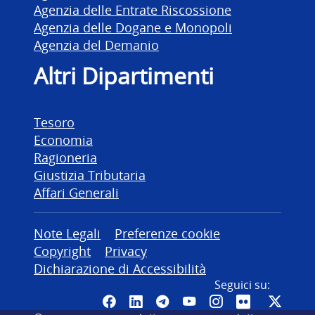
Agenzia delle Entrate Riscossione
Agenzia delle Dogane e Monopoli
Agenzia del Demanio
Altri Dipartimenti
Tesoro
Economia
Ragioneria
Giustizia Tributaria
Affari Generali
Altre informazioni
Note Legali
Preferenze cookie
Copyright
Privacy
Dichiarazione di Accessibilità
Seguici su:
Pagina Facebook del MEF - Colleg
Canale LinkedIn del MEF
Canale Telegram del ME
Canale YouTube del
Canale Instagr
Canale Fli
Canal