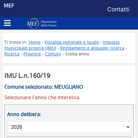
Menu di s
MEF
Contatti
Apri menu principale
Dipartimento delle Finanze
Ti trovia in:
Home
-
Fiscalità regionale e locale
-
Imposta
municipale propria (IMU)
-
Regolamenti e aliquote: ricerca
-
Ricerca
-
Province
-
Comuni
- Scelta anno
IMU L.n.160/19
Comune selezionato: MEUGLIANO
Selezionare l'anno che interessa.
Anno delibera: