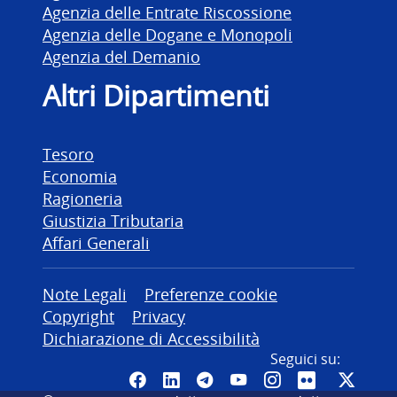
Agenzia delle Entrate Riscossione
Agenzia delle Dogane e Monopoli
Agenzia del Demanio
Altri Dipartimenti
Tesoro
Economia
Ragioneria
Giustizia Tributaria
Affari Generali
Altre informazioni
Note Legali
Preferenze cookie
Copyright
Privacy
Dichiarazione di Accessibilità
Seguici su:
Pagina Facebook del MEF - Colleg
Canale LinkedIn del MEF
Canale Telegram del ME
Canale YouTube del
Canale Instagr
Canale Fli
Canal