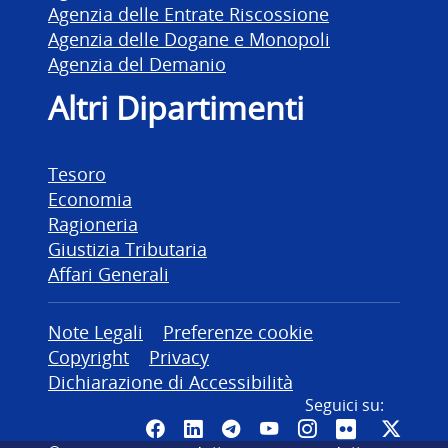
Agenzia delle Entrate Riscossione
Agenzia delle Dogane e Monopoli
Agenzia del Demanio
Altri Dipartimenti
Tesoro
Economia
Ragioneria
Giustizia Tributaria
Affari Generali
Altre informazioni
Note Legali
Preferenze cookie
Copyright
Privacy
Dichiarazione di Accessibilità
Seguici su:
Pagina Facebook del MEF - Colleg
Canale LinkedIn del MEF
Canale Telegram del ME
Canale YouTube del
Canale Instagr
Canale Fli
Canal