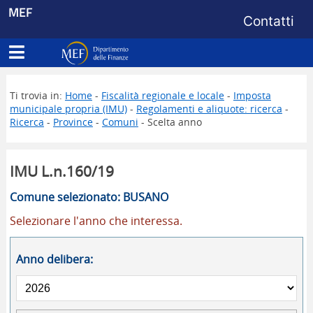
Menu di s
MEF
Contatti
Apri menu principale
Dipartimento delle Finanze
Ti trovia in:
Home
-
Fiscalità regionale e locale
-
Imposta
municipale propria (IMU)
-
Regolamenti e aliquote: ricerca
-
Ricerca
-
Province
-
Comuni
- Scelta anno
IMU L.n.160/19
Comune selezionato: BUSANO
Selezionare l'anno che interessa.
Anno delibera: