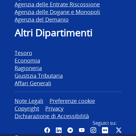
Agenzia delle Entrate Riscossione
Agenzia delle Dogane e Monopoli
Agenzia del Demanio
Altri Dipartimenti
Tesoro
Economia
Ragioneria
Giustizia Tributaria
Affari Generali
Altre informazioni
Note Legali
Preferenze cookie
Copyright
Privacy
Dichiarazione di Accessibilità
Seguici su:
Pagina Facebook del MEF - Colleg
Canale LinkedIn del MEF
Canale Telegram del ME
Canale YouTube del
Canale Instagr
Canale Fli
Canal