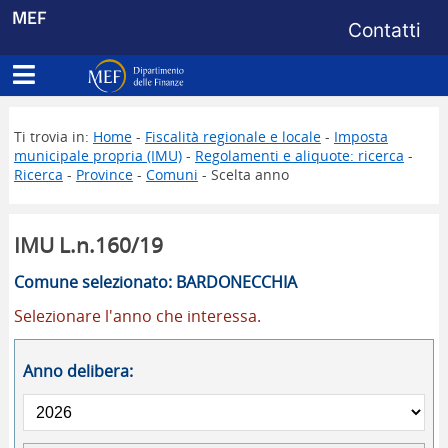
Menu di s
MEF
Contatti
Apri menu principale
Dipartimento delle Finanze
Ti trovia in:
Home
-
Fiscalità regionale e locale
-
Imposta
municipale propria (IMU)
-
Regolamenti e aliquote: ricerca
-
Ricerca
-
Province
-
Comuni
- Scelta anno
IMU L.n.160/19
Comune selezionato: BARDONECCHIA
Selezionare l'anno che interessa.
Anno delibera: