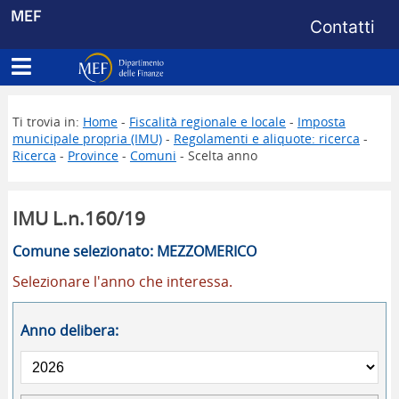
Menu di s
MEF
Contatti
Apri menu principale
Dipartimento delle Finanze
Ti trovia in:
Home
-
Fiscalità regionale e locale
-
Imposta
municipale propria (IMU)
-
Regolamenti e aliquote: ricerca
-
Ricerca
-
Province
-
Comuni
- Scelta anno
IMU L.n.160/19
Comune selezionato: MEZZOMERICO
Selezionare l'anno che interessa.
Anno delibera: