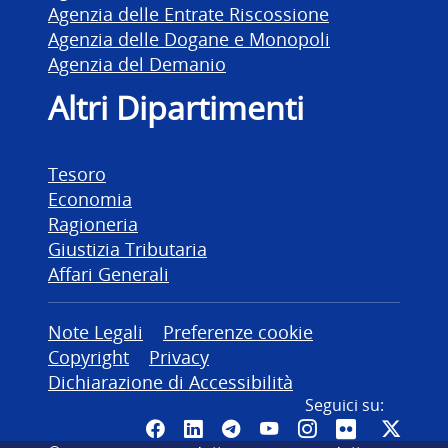
Agenzia delle Entrate Riscossione
Agenzia delle Dogane e Monopoli
Agenzia del Demanio
Altri Dipartimenti
Tesoro
Economia
Ragioneria
Giustizia Tributaria
Affari Generali
Altre informazioni
Note Legali
Preferenze cookie
Copyright
Privacy
Dichiarazione di Accessibilità
Seguici su:
Pagina Facebook del MEF - Colleg
Canale LinkedIn del MEF
Canale Telegram del ME
Canale YouTube del
Canale Instagr
Canale Fli
Canal