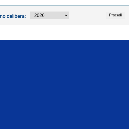
no delibera:
e