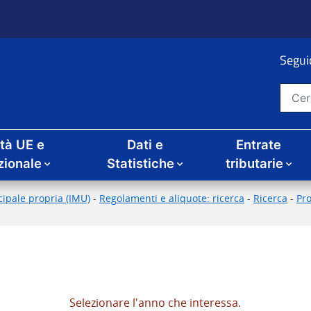
Seguic
Cerca nel sito
ità UE e
Dati e
Entrate
zionale
Statistiche
tributarie
ipale propria (IMU)
-
Regolamenti e aliquote: ricerca
-
Ricerca
-
Pr
Selezionare l'anno che interessa.