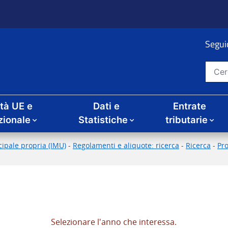
Seguic
Cerca nel sito
ità UE e
Dati e
Entrate
zionale
Statistiche
tributarie
ipale propria (IMU)
-
Regolamenti e aliquote: ricerca
-
Ricerca
-
Pr
Selezionare l'anno che interessa.