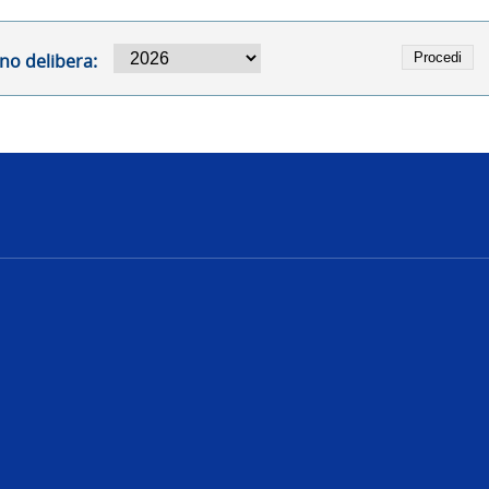
no delibera:
e