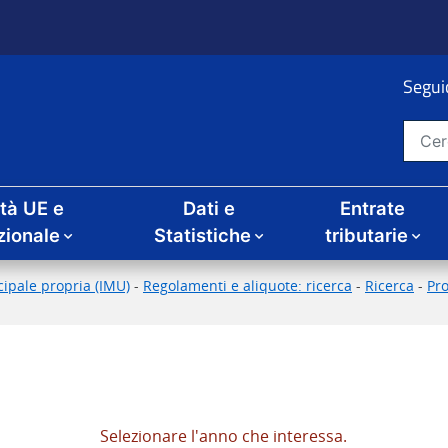
Seguic
Cerca nel sito
ità UE e
Dati e
Entrate
zionale
Statistiche
tributarie
ipale propria (IMU)
-
Regolamenti e aliquote: ricerca
-
Ricerca
-
Pr
Selezionare l'anno che interessa.