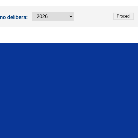
no delibera:
e