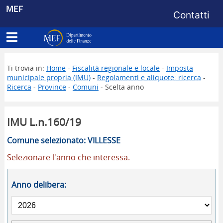
Menu di s
MEF
Contatti
Apri menu principale
Dipartimento delle Finanze
Ti trovia in:
Home
-
Fiscalità regionale e locale
-
Imposta
municipale propria (IMU)
-
Regolamenti e aliquote: ricerca
-
Ricerca
-
Province
-
Comuni
- Scelta anno
IMU L.n.160/19
Comune selezionato: VILLESSE
Selezionare l'anno che interessa.
Anno delibera: