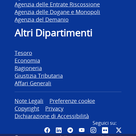
Agenzia delle Entrate Riscossione
Agenzia delle Dogane e Monopoli
Agenzia del Demanio
Altri Dipartimenti
Tesoro
Economia
Ragioneria
Giustizia Tributaria
Affari Generali
Altre informazioni
Note Legali
Preferenze cookie
Copyright
Privacy
Dichiarazione di Accessibilità
Seguici su:
Pagina Facebook del MEF - Colleg
Canale LinkedIn del MEF
Canale Telegram del ME
Canale YouTube del
Canale Instagr
Canale Fli
Canal