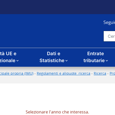
Seguic
Cerca nel sito
ità UE e
Dati e
Entrate
zionale
Statistiche
tributarie
ipale propria (IMU)
-
Regolamenti e aliquote: ricerca
-
Ricerca
-
Pr
Selezionare l'anno che interessa.