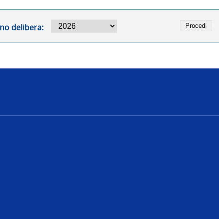
no delibera:
e