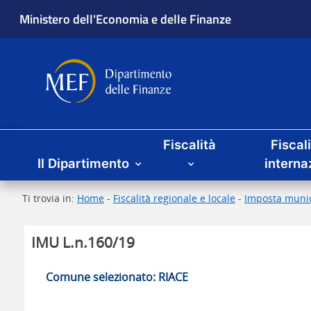
Ministero dell'Economia e delle Finanze
Dipartimento delle Finanze
Menu principale
Fiscalità
Fiscal
Il Dipartimento
interna
Ti trovia in:
Home
-
Fiscalità regionale e locale
-
Imposta munic
IMU L.n.160/19
Comune selezionato: RIACE