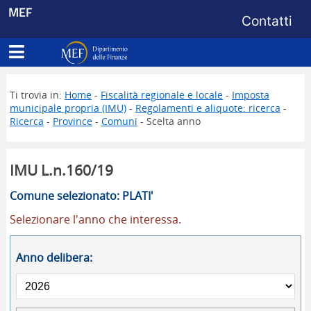
Menu di s
MEF
Contatti
Apri menu principale
Dipartimento delle Finanze
Ti trovia in:
Home
-
Fiscalità regionale e locale
-
Imposta
municipale propria (IMU)
-
Regolamenti e aliquote: ricerca
-
Ricerca
-
Province
-
Comuni
- Scelta anno
IMU L.n.160/19
Comune selezionato: PLATI'
Selezionare l'anno che interessa.
Anno delibera: