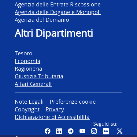
Agenzia delle Entrate Riscossione
Agenzia delle Dogane e Monopoli
Agenzia del Demanio
Altri Dipartimenti
Tesoro
Economia
Ragioneria
Giustizia Tributaria
Affari Generali
Altre informazioni
Note Legali
Preferenze cookie
Copyright
Privacy
Dichiarazione di Accessibilità
Seguici su:
Pagina Facebook del MEF - Colleg
Canale LinkedIn del MEF
Canale Telegram del ME
Canale YouTube del
Canale Instagr
Canale Fli
Canal