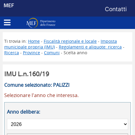
Menu di s
MEF
Contatti
Apri menu principale
Dipartimento delle Finanze
Ti trovia in:
Home
-
Fiscalità regionale e locale
-
Imposta
municipale propria (IMU)
-
Regolamenti e aliquote: ricerca
-
Ricerca
-
Province
-
Comuni
- Scelta anno
IMU L.n.160/19
Comune selezionato: PALIZZI
Selezionare l'anno che interessa.
Anno delibera: