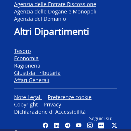
Agenzia delle Entrate Riscossione
Agenzia delle Dogane e Monopoli
Agenzia del Demanio
Altri Dipartimenti
Tesoro
Economia
Ragioneria
Giustizia Tributaria
Affari Generali
Altre informazioni
Note Legali
Preferenze cookie
Copyright
Privacy
Dichiarazione di Accessibilità
Seguici su:
Pagina Facebook del MEF - Colleg
Canale LinkedIn del MEF
Canale Telegram del ME
Canale YouTube del
Canale Instagr
Canale Fli
Canal