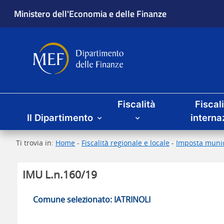
Ministero dell'Economia e delle Finanze
Dipartimento delle Finanze
Menu principale
Fiscalità
Fiscal
Il Dipartimento
interna
Ti trovia in:
Home
-
Fiscalità regionale e locale
-
Imposta munic
IMU L.n.160/19
Comune selezionato: IATRINOLI