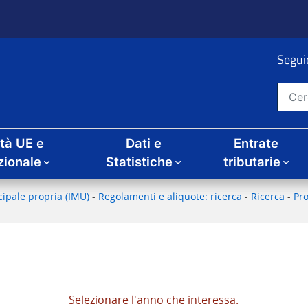
Seguic
Cerca nel sito
ità UE e
Dati e
Entrate
zionale
Statistiche
tributarie
ipale propria (IMU)
-
Regolamenti e aliquote: ricerca
-
Ricerca
-
Pr
Selezionare l'anno che interessa.