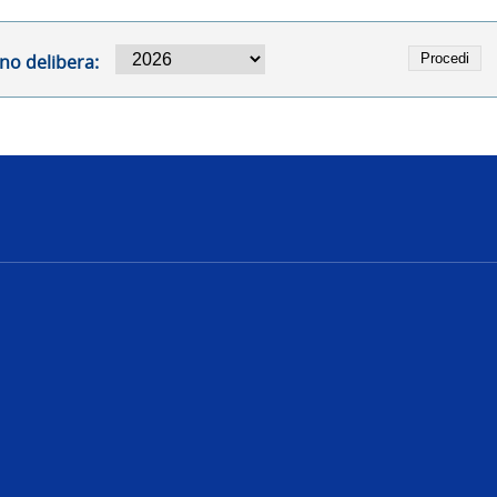
no delibera:
e