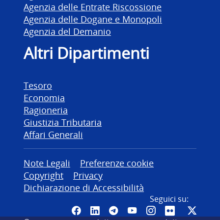
Agenzia delle Entrate Riscossione
Agenzia delle Dogane e Monopoli
Agenzia del Demanio
Altri Dipartimenti
Tesoro
Economia
Ragioneria
Giustizia Tributaria
Affari Generali
Altre informazioni
Note Legali
Preferenze cookie
Copyright
Privacy
Dichiarazione di Accessibilità
Seguici su:
Pagina Facebook del MEF - Colleg
Canale LinkedIn del MEF
Canale Telegram del ME
Canale YouTube del
Canale Instagr
Canale Fli
Canal