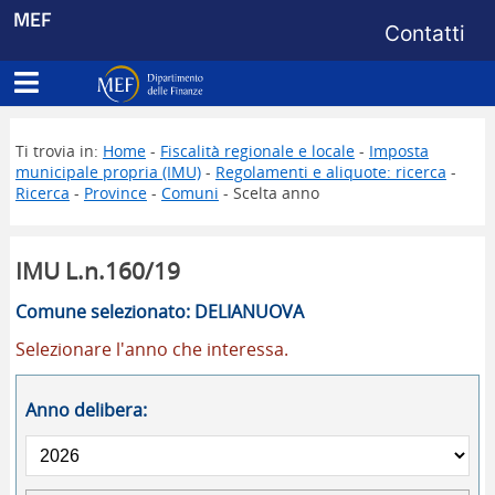
Menu di s
MEF
Contatti
Apri menu principale
Dipartimento delle Finanze
Ti trovia in:
Home
-
Fiscalità regionale e locale
-
Imposta
municipale propria (IMU)
-
Regolamenti e aliquote: ricerca
-
Ricerca
-
Province
-
Comuni
- Scelta anno
IMU L.n.160/19
Comune selezionato: DELIANUOVA
Selezionare l'anno che interessa.
Anno delibera: