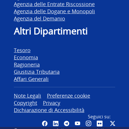
Agenzia delle Entrate Riscossione
Agenzia delle Dogane e Monopoli
Agenzia del Demanio
Altri Dipartimenti
Tesoro
Economia
Ragioneria
Giustizia Tributaria
Affari Generali
Altre informazioni
Note Legali
Preferenze cookie
Copyright
Privacy
Dichiarazione di Accessibilità
Seguici su:
Pagina Facebook del MEF - Colleg
Canale LinkedIn del MEF
Canale Telegram del ME
Canale YouTube del
Canale Instagr
Canale Fli
Canal