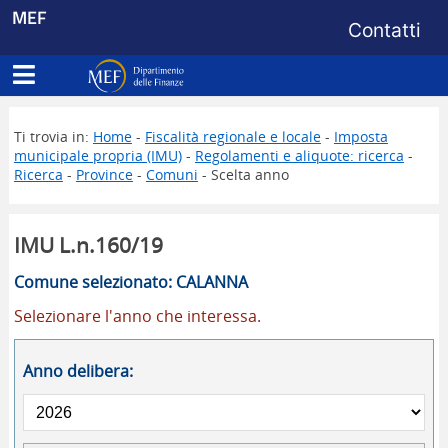
Menu di s
MEF
Contatti
Apri menu principale
Dipartimento delle Finanze
Ti trovia in:
Home
-
Fiscalità regionale e locale
-
Imposta
municipale propria (IMU)
-
Regolamenti e aliquote: ricerca
-
Ricerca
-
Province
-
Comuni
- Scelta anno
IMU L.n.160/19
Comune selezionato: CALANNA
Selezionare l'anno che interessa.
Anno delibera: