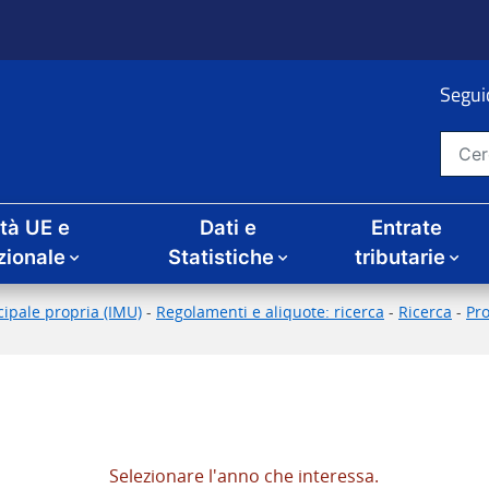
Seguic
Cerca nel sito
ità UE e
Dati e
Entrate
zionale
Statistiche
tributarie
ipale propria (IMU)
-
Regolamenti e aliquote: ricerca
-
Ricerca
-
Pr
Selezionare l'anno che interessa.