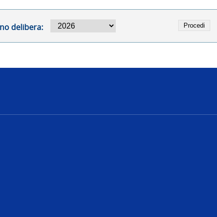
no delibera:
e