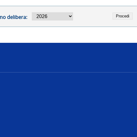
no delibera:
e