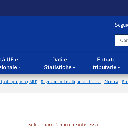
Seguic
Cerca nel sito
ità UE e
Dati e
Entrate
zionale
Statistiche
tributarie
ipale propria (IMU)
-
Regolamenti e aliquote: ricerca
-
Ricerca
-
Pr
Selezionare l'anno che interessa.