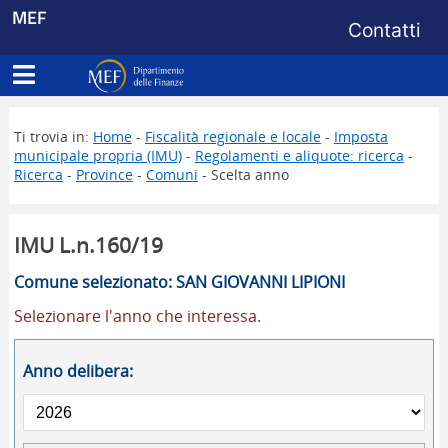
Menu di s
MEF
Contatti
Apri menu principale
Dipartimento delle Finanze
Ti trovia in:
Home
-
Fiscalità regionale e locale
-
Imposta
municipale propria (IMU)
-
Regolamenti e aliquote: ricerca
-
Ricerca
-
Province
-
Comuni
- Scelta anno
IMU L.n.160/19
Comune selezionato: SAN GIOVANNI LIPIONI
Selezionare l'anno che interessa.
Anno delibera: