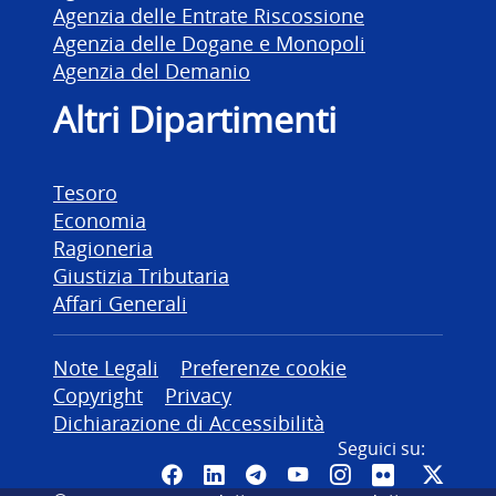
Agenzia delle Entrate Riscossione
Agenzia delle Dogane e Monopoli
Agenzia del Demanio
Altri Dipartimenti
Tesoro
Economia
Ragioneria
Giustizia Tributaria
Affari Generali
Altre informazioni
Note Legali
Preferenze cookie
Copyright
Privacy
Dichiarazione di Accessibilità
Seguici su:
Pagina Facebook del MEF - Colleg
Canale LinkedIn del MEF
Canale Telegram del ME
Canale YouTube del
Canale Instagr
Canale Fli
Canal