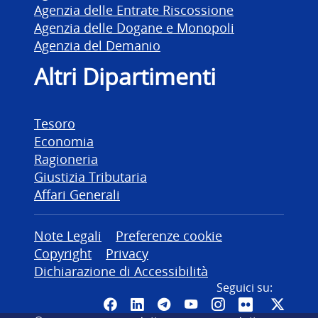
Agenzia delle Entrate Riscossione
Agenzia delle Dogane e Monopoli
Agenzia del Demanio
Altri Dipartimenti
Tesoro
Economia
Ragioneria
Giustizia Tributaria
Affari Generali
Altre informazioni
Note Legali
Preferenze cookie
Copyright
Privacy
Dichiarazione di Accessibilità
Seguici su:
Pagina Facebook del MEF - Colleg
Canale LinkedIn del MEF
Canale Telegram del ME
Canale YouTube del
Canale Instagr
Canale Fli
Canal