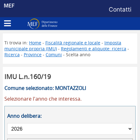
Menu di s
MEF
Contatti
Apri menu principale
Dipartimento delle Finanze
Ti trovia in:
Home
-
Fiscalità regionale e locale
-
Imposta
municipale propria (IMU)
-
Regolamenti e aliquote: ricerca
-
Ricerca
-
Province
-
Comuni
- Scelta anno
IMU L.n.160/19
Comune selezionato: MONTAZZOLI
Selezionare l'anno che interessa.
Anno delibera: