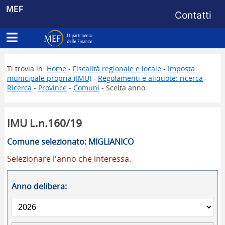
Menu di s
MEF
Contatti
Apri menu principale
Dipartimento delle Finanze
Ti trovia in:
Home
-
Fiscalità regionale e locale
-
Imposta
municipale propria (IMU)
-
Regolamenti e aliquote: ricerca
-
Ricerca
-
Province
-
Comuni
- Scelta anno
IMU L.n.160/19
Comune selezionato: MIGLIANICO
Selezionare l'anno che interessa.
Anno delibera: