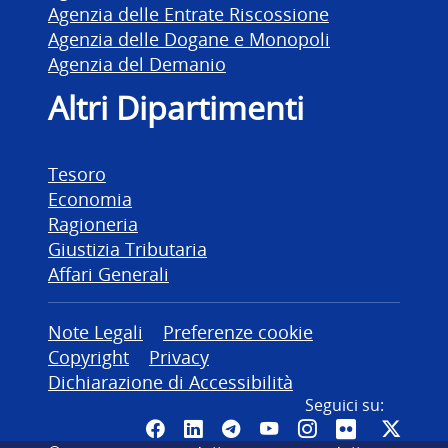
Agenzia delle Entrate Riscossione
Agenzia delle Dogane e Monopoli
Agenzia del Demanio
Altri Dipartimenti
Tesoro
Economia
Ragioneria
Giustizia Tributaria
Affari Generali
Altre informazioni
Note Legali
Preferenze cookie
Copyright
Privacy
Dichiarazione di Accessibilità
Seguici su:
Pagina Facebook del MEF - Colleg
Canale LinkedIn del MEF
Canale Telegram del ME
Canale YouTube del
Canale Instagr
Canale Fli
Canal