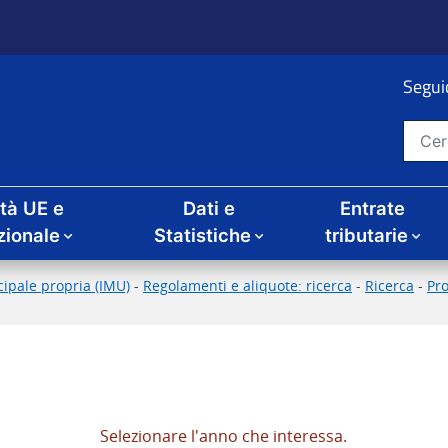
Seguic
Cerca nel sito
ità UE e
Dati e
Entrate
zionale
Statistiche
tributarie
ipale propria (IMU)
-
Regolamenti e aliquote: ricerca
-
Ricerca
-
Pr
Selezionare l'anno che interessa.