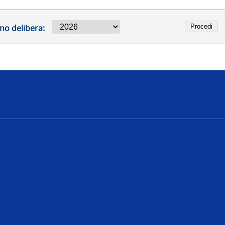
no delibera:
e