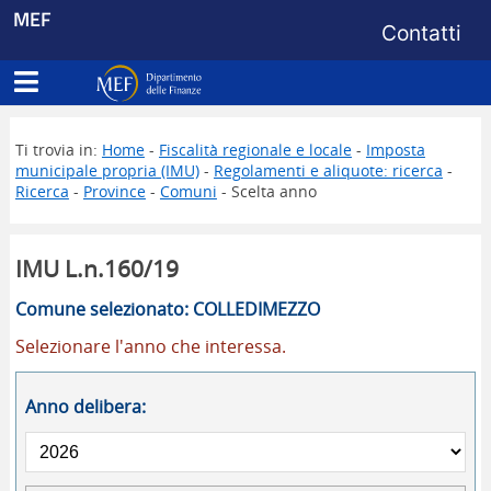
Menu di s
MEF
Contatti
Apri menu principale
Dipartimento delle Finanze
Ti trovia in:
Home
-
Fiscalità regionale e locale
-
Imposta
municipale propria (IMU)
-
Regolamenti e aliquote: ricerca
-
Ricerca
-
Province
-
Comuni
- Scelta anno
IMU L.n.160/19
Comune selezionato: COLLEDIMEZZO
Selezionare l'anno che interessa.
Anno delibera: