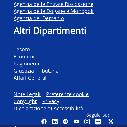
Agenzia delle Entrate Riscossione
Agenzia delle Dogane e Monopoli
Agenzia del Demanio
Altri Dipartimenti
Tesoro
Economia
Ragioneria
Giustizia Tributaria
Affari Generali
Altre informazioni
Note Legali
Preferenze cookie
Copyright
Privacy
Dichiarazione di Accessibilità
Seguici su:
Pagina Facebook del MEF - Colleg
Canale LinkedIn del MEF
Canale Telegram del ME
Canale YouTube del
Canale Instagr
Canale Fli
Canal