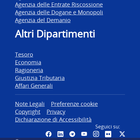
Agenzia delle Entrate Riscossione
Agenzia delle Dogane e Monopoli
Agenzia del Demanio
Altri Dipartimenti
Tesoro
Economia
Ragioneria
Giustizia Tributaria
Affari Generali
Altre informazioni
Note Legali
Preferenze cookie
Copyright
Privacy
Dichiarazione di Accessibilità
Seguici su:
Pagina Facebook del MEF - Colleg
Canale LinkedIn del MEF
Canale Telegram del ME
Canale YouTube del
Canale Instagr
Canale Fli
Canal