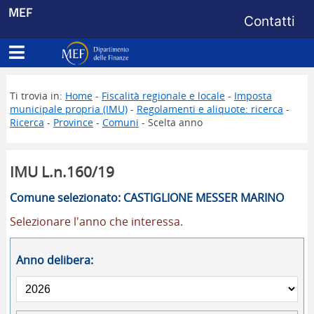
Menu di s
MEF
Contatti
Apri menu principale
Dipartimento delle Finanze
Ti trovia in:
Home
-
Fiscalità regionale e locale
-
Imposta
municipale propria (IMU)
-
Regolamenti e aliquote: ricerca
-
Ricerca
-
Province
-
Comuni
- Scelta anno
IMU L.n.160/19
Comune selezionato: CASTIGLIONE MESSER MARINO
Selezionare l'anno che interessa.
Anno delibera: