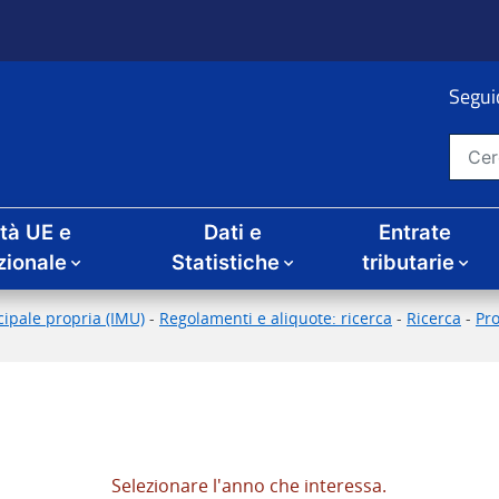
Seguic
Cerca nel sito
ità UE e
Dati e
Entrate
zionale
Statistiche
tributarie
ipale propria (IMU)
-
Regolamenti e aliquote: ricerca
-
Ricerca
-
Pr
Selezionare l'anno che interessa.