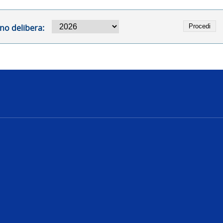
no delibera:
e