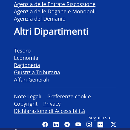
Agenzia delle Entrate Riscossione
Agenzia delle Dogane e Monopoli
Agenzia del Demanio
Altri Dipartimenti
Tesoro
Economia
Ragioneria
Giustizia Tributaria
Affari Generali
Altre informazioni
Note Legali
Preferenze cookie
Copyright
Privacy
Dichiarazione di Accessibilità
Seguici su:
Pagina Facebook del MEF - Colleg
Canale LinkedIn del MEF
Canale Telegram del ME
Canale YouTube del
Canale Instagr
Canale Fli
Canal