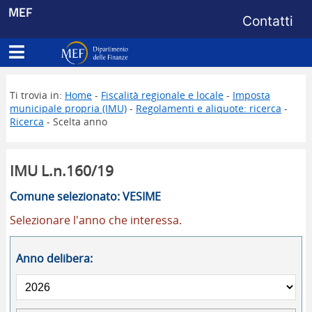
Menu di s
MEF
Contatti
Apri menu principale
Dipartimento delle Finanze
Ti trovia in:
Home
-
Fiscalità regionale e locale
-
Imposta
municipale propria (IMU)
-
Regolamenti e aliquote: ricerca
-
Ricerca
- Scelta anno
IMU L.n.160/19
Comune selezionato: VESIME
Selezionare l'anno che interessa.
Anno delibera: