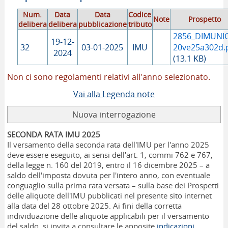
Num.
Data
Data
Codice
Note
Prospetto
delibera
delibera
pubblicazione
tributo
2856_DIMUNIC
19-12-
32
03-01-2025
IMU
20ve25a302d.
2024
(13.1 KB)
Non ci sono regolamenti relativi all'anno selezionato.
Vai alla Legenda note
Nuova interrogazione
SECONDA RATA IMU 2025
Il versamento della seconda rata dell'IMU per l'anno 2025
deve essere eseguito, ai sensi dell'art. 1, commi 762 e 767,
della legge n. 160 del 2019, entro il 16 dicembre 2025 – a
saldo dell'imposta dovuta per l'intero anno, con eventuale
conguaglio sulla prima rata versata – sulla base dei Prospetti
delle aliquote dell'IMU pubblicati nel presente sito internet
alla data del 28 ottobre 2025. Ai fini della corretta
individuazione delle aliquote applicabili per il versamento
del saldo, si invita a consultare le apposite
indicazioni
.