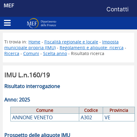
Menu di s
MEF
Contatti
Apri menu principale
Dipartimento delle Finanze
Ti trovia in:
Home
-
Fiscalità regionale e locale
-
Imposta
municipale propria (IMU)
-
Regolamenti e aliquote: ricerca
-
Ricerca
-
Comuni
-
Scelta anno
- Risultato ricerca
IMU L.n.160/19
Risultato interrogazione
Anno: 2025
Comune
Codice
Provincia
ANNONE VENETO
A302
VE
Prospetto delle aliquote IMU