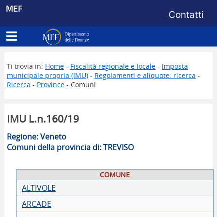
Menu di s
MEF
Contatti
Apri menu principale
Dipartimento delle Finanze
Ti trovia in:
Home
-
Fiscalità regionale e locale
-
Imposta
municipale propria (IMU)
-
Regolamenti e aliquote: ricerca
-
Ricerca
-
Province
- Comuni
IMU L.n.160/19
Regione: Veneto
Comuni della provincia di: TREVISO
COMUNE
ALTIVOLE
ARCADE