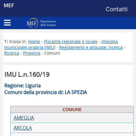
Menu di s
MEF
Contatti
Apri menu principale
Dipartimento delle Finanze
Ti trovia in:
Home
-
Fiscalità regionale e locale
-
Imposta
municipale propria (IMU)
-
Regolamenti e aliquote: ricerca
-
Ricerca
-
Province
- Comuni
IMU L.n.160/19
Regione: Liguria
Comuni della provincia di: LA SPEZIA
COMUNE
AMEGLIA
ARCOLA