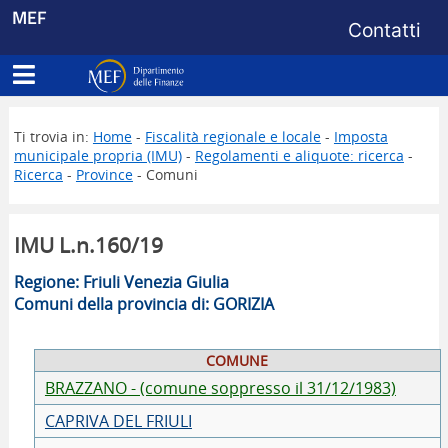
Menu di s
MEF
Contatti
Apri menu principale
Dipartimento delle Finanze
Ti trovia in:
Home
-
Fiscalità regionale e locale
-
Imposta
municipale propria (IMU)
-
Regolamenti e aliquote: ricerca
-
Ricerca
-
Province
- Comuni
IMU L.n.160/19
Regione: Friuli Venezia Giulia
Comuni della provincia di: GORIZIA
COMUNE
BRAZZANO - (comune soppresso il 31/12/1983)
CAPRIVA DEL FRIULI