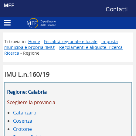
Menu di s
MEF
Contatti
Apri menu principale
Dipartimento delle Finanze
Ti trovia in:
Home
-
Fiscalità regionale e locale
-
Imposta
municipale propria (IMU)
-
Regolamenti e aliquote: ricerca
-
Ricerca
- Regione
IMU L.n.160/19
Regione: Calabria
Scegliere la provincia
Catanzaro
Cosenza
Crotone