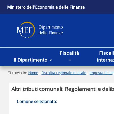
Ministero dell'Economia e delle Finanze
Dipartimento delle Finanze
Menu principale
Fiscalità
Fiscal
Il Dipartimento
interna
Ti trovia in:
Home
-
Fiscalità regionale e locale
-
Imposta di sog
Altri tributi comunali: Regolamenti e delib
Comune selezionato: