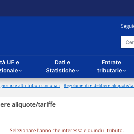
Seguic
Cerca nel sito
ità UE e
Dati e
Entrate
zionale
Statistiche
tributarie
giorno e altri tributi comunali
-
Regolamenti e delibere aliquote/tari
ere aliquote/tariffe
Selezionare l'anno che interessa e quindi il tributo.