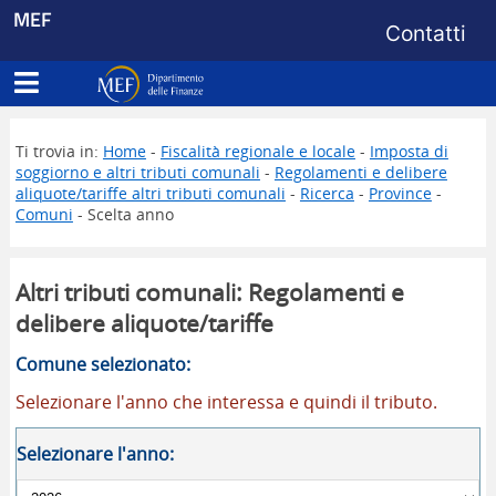
Menu di s
MEF
Contatti
Apri menu principale
Dipartimento delle Finanze
Ti trovia in:
Home
-
Fiscalità regionale e locale
-
Imposta di
soggiorno e altri tributi comunali
-
Regolamenti e delibere
aliquote/tariffe altri tributi comunali
-
Ricerca
-
Province
-
Comuni
- Scelta anno
Altri tributi comunali: Regolamenti e
delibere aliquote/tariffe
Comune selezionato:
Selezionare l'anno che interessa e quindi il tributo.
Selezionare l'anno: