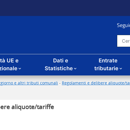
Seguic
Cerca nel sito
ità UE e
Dati e
Entrate
zionale
Statistiche
tributarie
giorno e altri tributi comunali
-
Regolamenti e delibere aliquote/tari
ere aliquote/tariffe