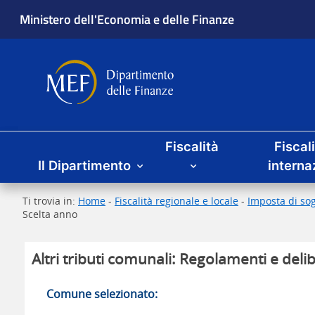
Ministero dell'Economia e delle Finanze
Dipartimento delle Finanze
Menu principale
Fiscalità
Fiscal
Il Dipartimento
interna
Ti trovia in:
Home
-
Fiscalità regionale e locale
-
Imposta di sog
Scelta anno
Altri tributi comunali: Regolamenti e delib
Comune selezionato: