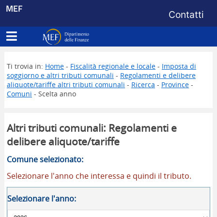
Menu di s
MEF
Contatti
Apri menu principale
Dipartimento delle Finanze
Ti trovia in:
Home
-
Fiscalità regionale e locale
-
Imposta di
soggiorno e altri tributi comunali
-
Regolamenti e delibere
aliquote/tariffe altri tributi comunali
-
Ricerca
-
Province
-
Comuni
- Scelta anno
Altri tributi comunali: Regolamenti e
delibere aliquote/tariffe
Comune selezionato:
Selezionare l'anno che interessa e quindi il tributo.
Selezionare l'anno: