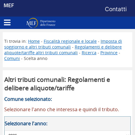
Menu di s
MEF
Contatti
Apri menu principale
Dipartimento delle Finanze
Ti trovia in:
Home
-
Fiscalità regionale e locale
-
Imposta di
soggiorno e altri tributi comunali
-
Regolamenti e delibere
aliquote/tariffe altri tributi comunali
-
Ricerca
-
Province
-
Comuni
- Scelta anno
Altri tributi comunali: Regolamenti e
delibere aliquote/tariffe
Comune selezionato:
Selezionare l'anno che interessa e quindi il tributo.
Selezionare l'anno: