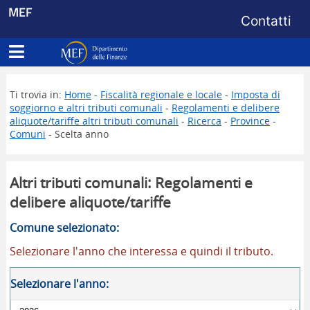
Menu di s
MEF
Contatti
Apri menu principale
Dipartimento delle Finanze
Ti trovia in:
Home
-
Fiscalità regionale e locale
-
Imposta di
soggiorno e altri tributi comunali
-
Regolamenti e delibere
aliquote/tariffe altri tributi comunali
-
Ricerca
-
Province
-
Comuni
- Scelta anno
Altri tributi comunali: Regolamenti e
delibere aliquote/tariffe
Comune selezionato:
Selezionare l'anno che interessa e quindi il tributo.
Selezionare l'anno: