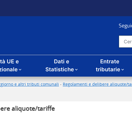
Seguic
Cerca nel sito
ità UE e
Dati e
Entrate
zionale
Statistiche
tributarie
giorno e altri tributi comunali
-
Regolamenti e delibere aliquote/tari
ere aliquote/tariffe