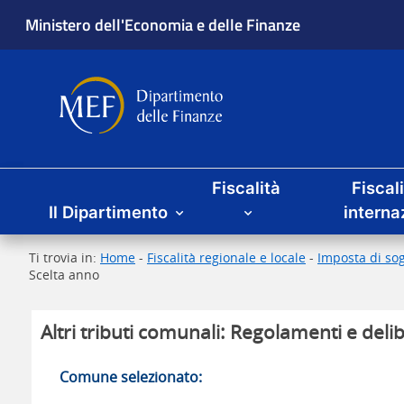
Ministero dell'Economia e delle Finanze
Dipartimento delle Finanze
Menu principale
Fiscalità
Fiscal
Il Dipartimento
interna
Ti trovia in:
Home
-
Fiscalità regionale e locale
-
Imposta di sog
Scelta anno
Altri tributi comunali: Regolamenti e delib
Comune selezionato: