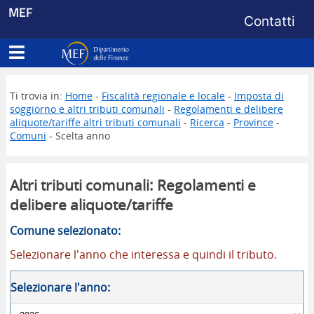
Menu di s
MEF
Contatti
Apri menu principale
Dipartimento delle Finanze
Ti trovia in:
Home
-
Fiscalità regionale e locale
-
Imposta di
soggiorno e altri tributi comunali
-
Regolamenti e delibere
aliquote/tariffe altri tributi comunali
-
Ricerca
-
Province
-
Comuni
- Scelta anno
Altri tributi comunali: Regolamenti e
delibere aliquote/tariffe
Comune selezionato:
Selezionare l'anno che interessa e quindi il tributo.
Selezionare l'anno: